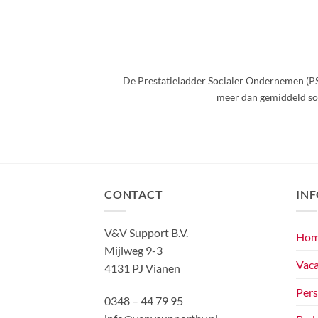
De Prestatieladder Socialer Ondernemen (PS
meer dan gemiddeld soc
CONTACT
IN
V&V Support B.V.
Hom
Mijlweg 9-3
Vaca
4131 PJ Vianen
Pers
0348 – 44 79 95