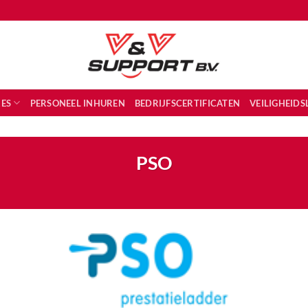
ES
PERSONEEL INHUREN
BEDRIJFSCERTIFICATEN
VEILIGHEID
PSO