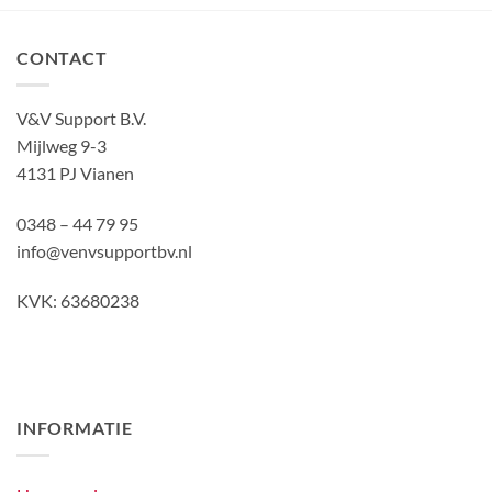
CONTACT
V&V Support B.V.
Mijlweg 9-3
4131 PJ Vianen
0348 – 44 79 95
info@venvsupportbv.nl
KVK: 63680238
INFORMATIE